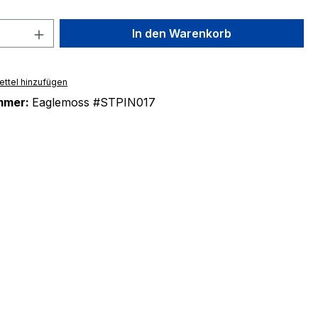
 Anzahl: Gib den gewünschten Wert ein 
In den Warenkorb
ttel hinzufügen
mmer:
Eaglemoss #STPIN017