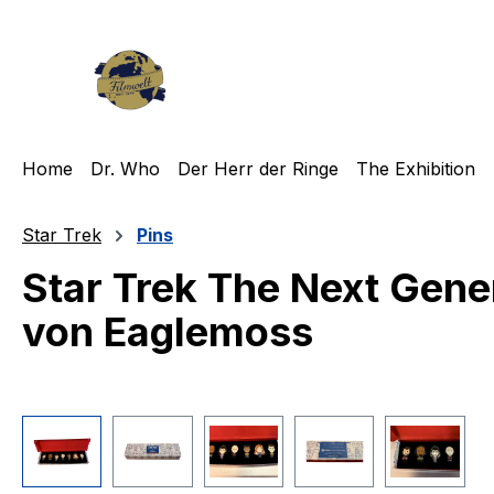
m Hauptinhalt springen
Zur Suche springen
Zur Hauptnavigation springen
Home
Dr. Who
Der Herr der Ringe
The Exhibition
Star Trek
Pins
Star Trek The Next Genera
von Eaglemoss
Bildergalerie überspringen