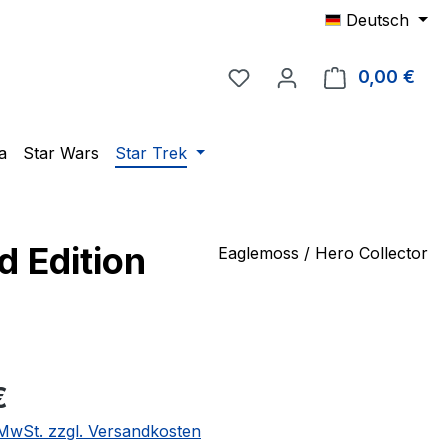
Deutsch
Du hast 0 Produkte auf 
0,00 €
Ware
a
Star Wars
Star Trek
d Edition
Eaglemoss / Hero Collector
eis:
€
. MwSt. zzgl. Versandkosten