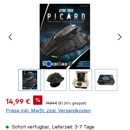
Bildergalerie überspringen
Verkaufspreis:
%
14,99 €
Regulärer Preis:
79,99 €
(81.26% gespart)
Preise inkl. MwSt. zzgl. Versandkosten
Sofort verfügbar, Lieferzeit: 3-7 Tage