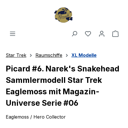
Zum Hauptinhalt springen
Du hast 0 Produ
Ware
Star Trek
Raumschiffe
XL Modelle
Picard #6. Narek's Snakehead
Sammlermodell Star Trek
Eaglemoss mit Magazin-
Universe Serie #06
Eaglemoss / Hero Collector