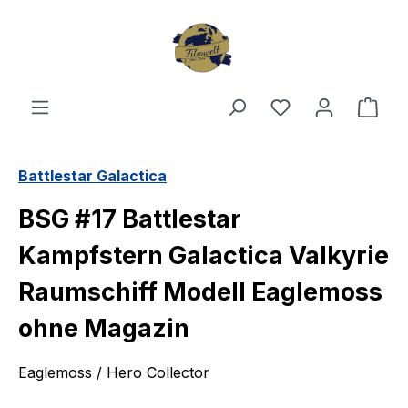
Zum Hauptinhalt springen
Du hast 0 Produ
Ware
Battlestar Galactica
BSG #17 Battlestar
Kampfstern Galactica Valkyrie
Raumschiff Modell Eaglemoss
ohne Magazin
Eaglemoss / Hero Collector