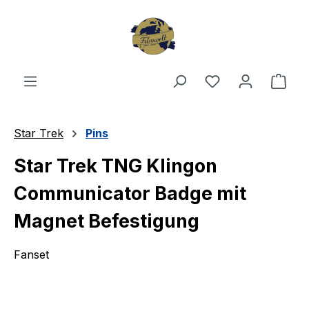
Zum Hauptinhalt springen
Du hast 0 Produ
Ware
Star Trek
Pins
Star Trek TNG Klingon
Communicator Badge mit
Magnet Befestigung
Fanset
Bildergalerie überspringen