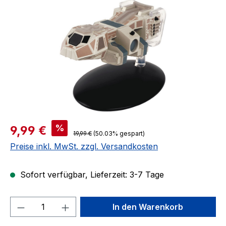
Verkaufspreis:
%
9,99 €
Regulärer Preis:
19,99 €
(50.03% gespart)
Preise inkl. MwSt. zzgl. Versandkosten
Sofort verfügbar, Lieferzeit: 3-7 Tage
Produkt Anzahl: Gib den gewünschten We
In den Warenkorb