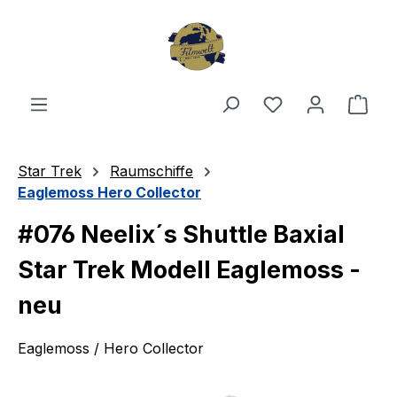
Zum Hauptinhalt springen
Du hast 0 Produ
Ware
Star Trek
Raumschiffe
Eaglemoss Hero Collector
#076 Neelix´s Shuttle Baxial
Star Trek Modell Eaglemoss -
neu
Eaglemoss / Hero Collector
Bildergalerie überspringen