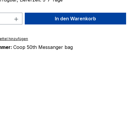
 Anzahl: Gib den gewünschten Wert ein 
In den Warenkorb
ttel hinzufügen
mmer:
Coop 50th Messanger bag