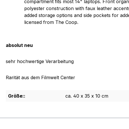
compartment fits most 14" laptops. Front organ
polyester construction with faux leather accent
added storage options and side pockets for adde
licensed from The Coop.
absolut neu
sehr hochwertige Verarbeitung
Rarität aus dem Filmwelt Center
Größe::
ca. 40 x 35 x 10 cm