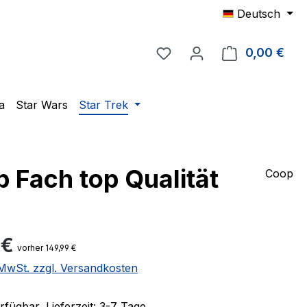
Deutsch
Du hast 0 Produkte auf 
0,00 €
Ware
a
Star Wars
Star Trek
 Fach top Qualität
Coop
eis:
 €
vorher 149,99 €
. MwSt. zzgl. Versandkosten
fügbar, Lieferzeit: 3-7 Tage