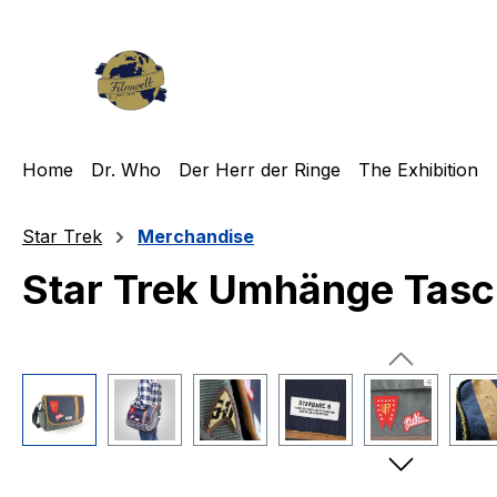
m Hauptinhalt springen
Zur Suche springen
Zur Hauptnavigation springen
Home
Dr. Who
Der Herr der Ringe
The Exhibition
Star Trek
Merchandise
Star Trek Umhänge Tasch
Bildergalerie überspringen