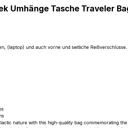
rek Umhänge Tasche Traveler Ba
en, (laptop) und auch vorne und seitliche Reißverschlüsse.
ops
ons
alactic nature with this high-quality bag commemorating th